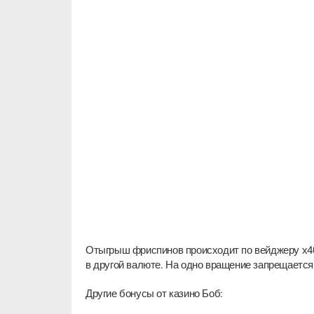
Отыгрыш фриспинов происходит по вейджеру х40
в другой валюте. На одно вращение запрещается 
Другие бонусы от казино Боб: