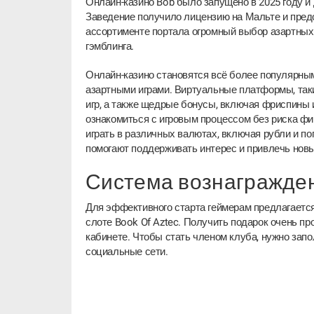
Онлайн-казино Bob было запущено в 2025 году и
Заведение получило лицензию на Мальте и предо
ассортименте портала огромный выбор азартных
гэмблинга.
Онлайн-казино становятся всё более популярны
азартными играми. Виртуальные платформы, так
игр, а также щедрые бонусы, включая фриспины 
ознакомиться с игровым процессом без риска фи
играть в различных валютах, включая рубли и п
помогают поддерживать интерес и привлечь новы
Система вознагражден
Для эффективного старта геймерам предлагаетс
слоте Book Of Aztec. Получить подарок очень пр
кабинете. Чтобы стать членом клуба, нужно зап
социальные сети.