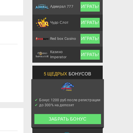
ИГРАТЬ!
Адмирал 777
ИГРАТЬ!
Чудо Слот
ИГРАТЬ!
Red box Casino
Казино
ИГРАТЬ!
Imperator
5 ЩЕДРЫХ
БОНУСОВ
Бонус 1200 руб после регистрации
до 300% на депозит
ЗАБРАТЬ БОНУС