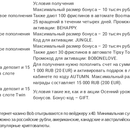
Условия получения
Максимальный размер бонуса – 10 тысяч руб
рвое пополнения
Также дают 100 фриспинов в автомате Booman
25 вращений в течении четырех дней. Промок
активации: BEHAPPY.
вое пополнения
Максимальный размер бонуса – 20 тысяч руб
Код для активации: JUNGLE.
Максимальный размер бонуса – 20 тысяч руб
вое пополнения
Также дают 30 фриспинов в автомате Tipsy Tou
Промокод для активации: BOBONELOVE.
Для получения нужно пополнить счет на сумм
а депозит и 15
1 000 RUB (20 EUR) и активировать подарок в
в слоте
кабинете по коду AUTUMN. Максимальный ра
награды составляет 15 000 RUB (200 EUR).
а депозит и 15
Условия такие же, как и в акции Осенний уро
в слоте Twin
бонусов. Бонус-код – GIFT.
тернет-казино Bob отыгрываются по вейджеру х40. Минимальная с
можно за российские рубли, американские, канадские и австралийск
популярные криптовалюты.