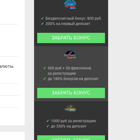
Бездепозитный бонус: 800 руб
200% на первый депозит
ЗАБРАТЬ БОНУС
валюты
500 руб + 30 фриспинов
за регистрацию
до 180% бонусов на депозит
ЗАБРАТЬ БОНУС
1000 руб за регистрацию
до 350% на депозит