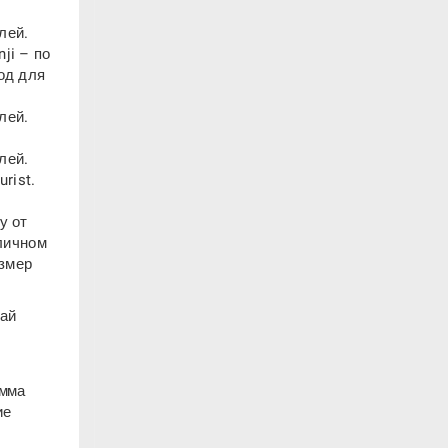
лей.
ji – по
од для
лей.
лей.
rist.
у от
 личном
змер
жай
умма
ие