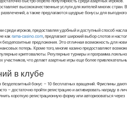
 достаточно быстро обрело популярность среди азартных игроков.
ставляет высококачественные услуги для жителей многих стран. 
 развлечений, а также предлагаются щедрые бонусы для выгодного
ми среди игроков, предоставляя удобный и доступный способ насл
ие как
rama-casino.com
, предлагают широкий выбор слотов и насто
и бездепозитные предложения. Это отличная возможность для нов
нансовых потерь. Кроме того, многие казино предоставляют возмож
опулярные криптовалюты. Регулярные турниры и программа лояльно
х участников, что делает азартные игры еще более привлекательн
ий в клубе
я бездепозитный бонус – 10 бесплатных вращений. Фриспины дают
осто – достаточно пройти регистрацию и активировать награду в ли
олнить короткую регистрационную форму или авторизоваться через