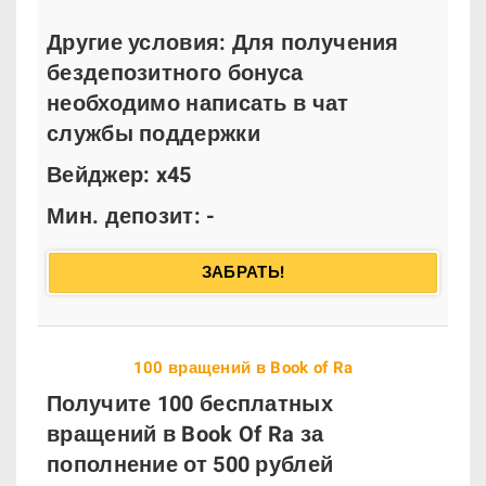
Другие условия:
Для получения
бездепозитного бонуса
необходимо написать в чат
службы поддержки
Вейджер:
x45
Мин. депозит:
-
ЗАБРАТЬ!
100 вращений в Book of Ra
Получите 100 бесплатных
вращений в Book Of Ra за
пополнение от 500 рублей