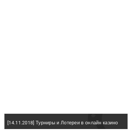
[14.11.2018] Турниры и Лотереи в онлайн казино