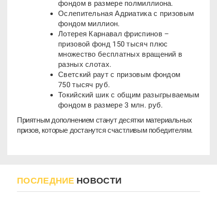
фондом в размере полмиллиона.
Ослепительная Адриатика с призовым
фондом миллион.
Лотерея Карнавал фриспинов –
призовой фонд 150 тысяч плюс
множество бесплатных вращений в
разных слотах.
Светский раут с призовым фондом
750 тысяч руб.
Токийский шик с общим разыгрываемым
фондом в размере 3 млн. руб.
Приятным дополнением станут десятки материальных
призов, которые достанутся счастливым победителям.
ПОСЛЕДНИЕ
НОВОСТИ