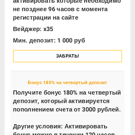
активировать которые необходимо
не позднее 96 часов с момента
регистрации на сайте
Вейджер:
x35
Мин. депозит:
1 000 руб
ЗАБРАТЬ!
Бонус 180% на четвертый депозит
Получите бонус 180% на четвертый
депозит, который активируется
пополнением счета от 3000 рублей.
Другие условия:
Активировать
бонус можно в течении 120 часов