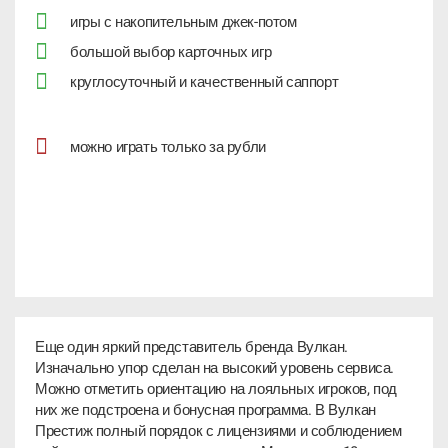
игры с накопительным джек-потом
большой выбор карточных игр
круглосуточный и качественный саппорт
можно играть только за рубли
Еще один яркий представитель бренда Вулкан.
Изначально упор сделан на высокий уровень сервиса.
Можно отметить ориентацию на лояльных игроков, под
них же подстроена и бонусная программа. В Вулкан
Престиж полный порядок с лицензиями и соблюдением