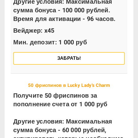
Другие условия:
Максимальная
сумма бонуса - 100 000 рублей.
Время для активации - 96 часов.
Вейджер:
x45
Мин. депозит:
1 000 руб
ЗАБРАТЬ!
50 фриспинов в Lucky Lady's Charm
Получите 50 фриспинов за
пополнение счета от 1 000 руб
Другие условия:
Максимальная
сумма бонуса - 60 000 рублей,