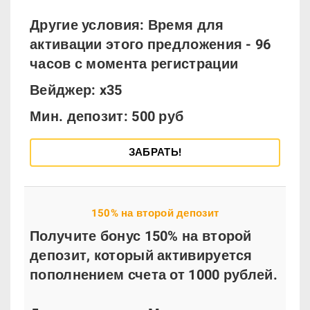
Другие условия:
Время для
активации этого предложения - 96
часов с момента регистрации
Вейджер:
x35
Мин. депозит:
500 руб
ЗАБРАТЬ!
150% на второй депозит
Получите бонус 150% на второй
депозит, который активируется
пополнением счета от 1000 рублей.