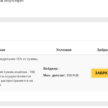
эк отсутствует.
ние
Условия
Забра
недельник 15% от суммы,
Вейджер:
-
я сумма кэшбэка - 100
ЗАБРА
Мин. депозит:
500 RUB
аты осуществляются
 распространяется на
и