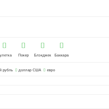
улетка
Покер
Блэкджек
Баккара
й рубль
доллар США
евро