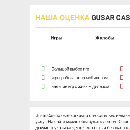
НАША ОЦЕНКА
GUSAR CAS
Игры
Жалобы
Большой выбор игр
игры работают на мобильном
наличие игр с живым дилером
Gusar Casino было открыто относительно недавно
услуг. На сайте можно обнаружить логотип Curac
документ указывает, что честность и безопаснос