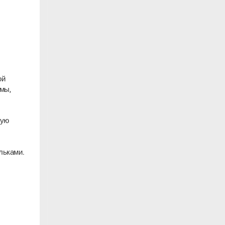
ой
емы,
вую
льками.