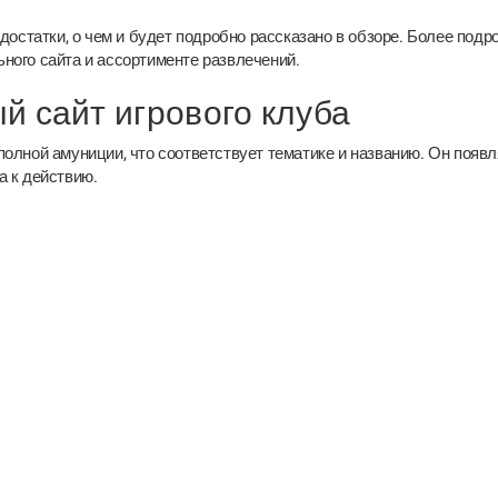
едостатки, о чем и будет подробно рассказано в обзоре. Более подр
ьного сайта и ассортименте развлечений.
й сайт игрового клуба
полной амуниции, что соответствует тематике и названию. Он появл
а к действию.