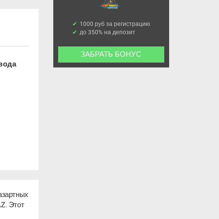
1000 руб за регистрацию
до 350% на депозит
ЗАБРАТЬ БОНУС
вода
 азартных
Z. Этот